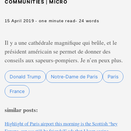
|
COMMUNITIES
MICRO
15 April 2019
- one minute read
- 24 words
Il y a une cathédrale magnifique qui brûle, et le
président américain se permet de donner des
conseils aux sapeurs-pompiers. Je n’en peux plus.
Donald Trump
Notre-Dame de Paris
Paris
France
similar posts:
Highlight of Paris airport this morning is the Scottish “hey
Europe, can
we
still be friends?” ads that I keep seeing.