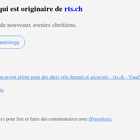
 qui est originaire de
rts.ch
de nouveaux avenirs chrétiens.
esiology
 projet pilote pour des abris vélo fermés et sécurisés - rts.ch - Vaud'
is
te) pour lire et faire des commentaires avec
Hypothesis
.