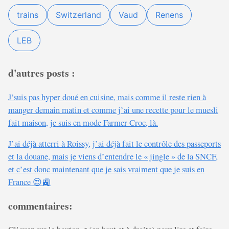
trains
Switzerland
Vaud
Renens
LEB
d'autres posts :
J’suis pas hyper doué en cuisine, mais comme il reste rien à
manger demain matin et comme j’ai une recette pour le muesli
fait maison, je suis en mode Farmer Croc, là.
J’ai déjà atterri à Roissy, j’ai déjà fait le contrôle des passeports
et la douane, mais je viens d’entendre le « jingle » de la SNCF,
et c’est donc maintenant que je sais vraiment que je suis en
France 😍🚉
commentaires: