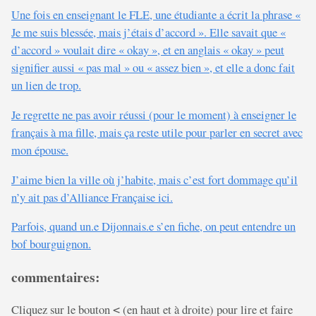
Une fois en enseignant le FLE, une étudiante a écrit la phrase «
Je me suis blessée, mais j’étais d’accord ». Elle savait que «
d’accord » voulait dire « okay », et en anglais « okay » peut
signifier aussi « pas mal » ou « assez bien », et elle a donc fait
un lien de trop.
Je regrette ne pas avoir réussi (pour le moment) à enseigner le
français à ma fille, mais ça reste utile pour parler en secret avec
mon épouse.
J’aime bien la ville où j’habite, mais c’est fort dommage qu’il
n’y ait pas d’Alliance Française ici.
Parfois, quand un.e Dijonnais.e s’en fiche, on peut entendre un
bof bourguignon.
commentaires:
Cliquez sur le bouton
(en haut et à droite) pour lire et faire
<