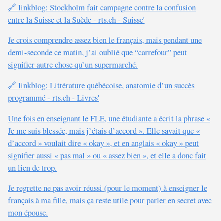
🔗 linkblog: Stockholm fait campagne contre la confusion
entre la Suisse et la Suède - rts.ch - Suisse'
Je crois comprendre assez bien le français, mais pendant une
demi-seconde ce matin, j’ai oublié que “carrefour” peut
signifier autre chose qu’un supermarché.
🔗 linkblog: Littérature québécoise, anatomie d’un succès
programmé - rts.ch - Livres'
Une fois en enseignant le FLE, une étudiante a écrit la phrase «
Je me suis blessée, mais j’étais d’accord ». Elle savait que «
d’accord » voulait dire « okay », et en anglais « okay » peut
signifier aussi « pas mal » ou « assez bien », et elle a donc fait
un lien de trop.
Je regrette ne pas avoir réussi (pour le moment) à enseigner le
français à ma fille, mais ça reste utile pour parler en secret avec
mon épouse.