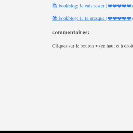
📚 bookblog: Je vais rester (❤️❤️❤️❤️❤️)
📚 bookblog: L'île presque (❤️❤️❤️❤️❤️)
commentaires:
Cliquez sur le bouton
(en haut et à droi
<