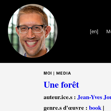
[en]
M
MOI |
MEDIA
Une forêt
auteur.ice.s :
Jean-Yves Jo
genre.s d'œuvre :
book
|