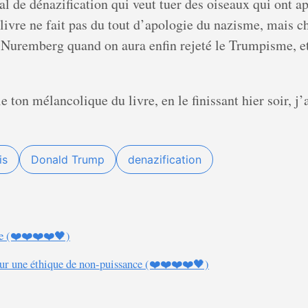
unal de dénazification qui veut tuer des oiseaux qui ont
le livre ne fait pas du tout d’apologie du nazisme, mai
e Nuremberg quand on aura enfin rejeté le Trumpisme, e
 ton mélancolique du livre, en le finissant hier soir, j’
is
Donald Trump
denazification
e (❤️❤️❤️❤️🖤)
our une éthique de non-puissance (❤️❤️❤️❤️🖤)