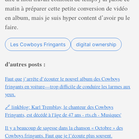
matin à préparer cette petite conversion de vidéo
en album, mais je suis hyper content d’avoir pu le
faire.
Les Cowboys Fringants
digital ownership
d'autres posts :
Faut que j’arrête d’écouter le nouvel album des Cowboys
fringants en voiture—trop difficile de conduire les larmes aux
yeux.
🔗 linkblog: Karl Tremblay, le chanteur des Cowboys
Fringants, est décédé à l'âge de 47 ans - rts.ch - Musiques'
Il y a beaucoup de sagesse dans la chanson « Octobre » des
Cowboys fringants. Faut que je l’écoute plus souvent.