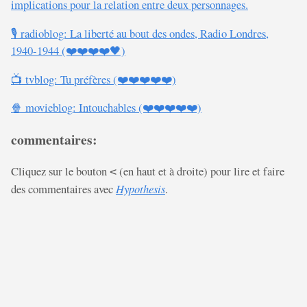
implications pour la relation entre deux personnages.
🎙️ radioblog: La liberté au bout des ondes, Radio Londres,
1940-1944 (❤️❤️❤️❤️🖤)
📺 tvblog: Tu préfères (❤️❤️❤️❤️❤️)
🍿 movieblog: Intouchables (❤️❤️❤️❤️❤️)
commentaires:
Cliquez sur le bouton
(en haut et à droite) pour lire et faire
<
des commentaires avec
Hypothesis
.