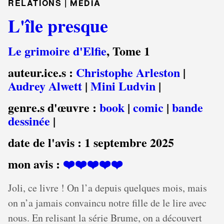
RELATIONS |
MEDIA
L'île presque
Le grimoire d'Elfie
, Tome 1
auteur.ice.s :
Christophe Arleston
|
Audrey Alwett
|
Mini Ludvin
|
genre.s d'œuvre :
book
|
comic
|
bande
dessinée
|
date de l'avis :
1 septembre 2025
mon avis :
❤️❤️❤️❤️❤️
Joli, ce livre ! On l’a depuis quelques mois, mais
on n’a jamais convaincu notre fille de le lire avec
nous. En relisant la série Brume, on a découvert