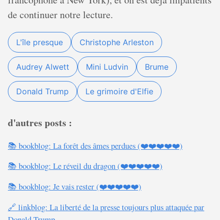
de continuer notre lecture.
L'île presque
Christophe Arleston
Audrey Alwett
Mini Ludvin
Brume
Donald Trump
Le grimoire d'Elfie
d'autres posts :
📚 bookblog: La forêt des âmes perdues (❤️❤️❤️❤️❤️)
📚 bookblog: Le réveil du dragon (❤️❤️❤️❤️❤️)
📚 bookblog: Je vais rester (❤️❤️❤️❤️❤️)
🔗 linkblog: La liberté de la presse toujours plus attaquée par
Donald Trump