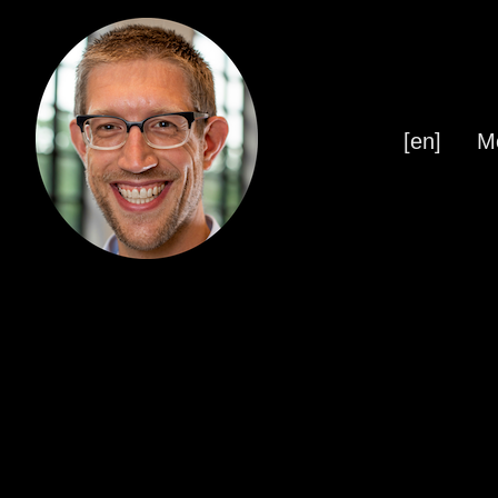
[en]
M