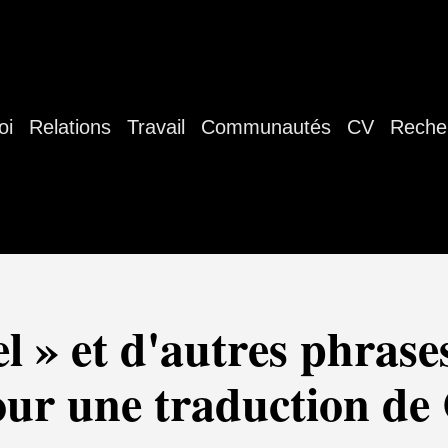
oi
Relations
Travail
Communautés
CV
Reche
el » et d'autres phrase
ur une traduction de