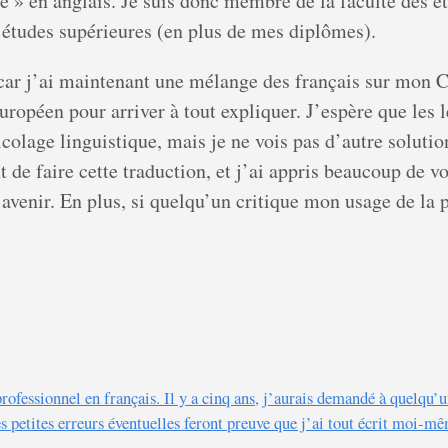
» en anglais. Je suis donc membre de la faculté des étu
s études supérieures (en plus de mes diplômes).
, car j’ai maintenant une mélange des français sur mon C
uropéen pour arriver à tout expliquer. J’espère que les 
lage linguistique, mais je ne vois pas d’autre solutio
sant de faire cette traduction, et j’ai appris beaucoup de
avenir. En plus, si quelqu’un critique mon usage de la p
ofessionnel en français. Il y a cinq ans, j’aurais demandé à quelqu’u
 petites erreurs éventuelles feront preuve que j’ai tout écrit moi-mêm