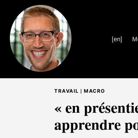
[en]
M
|
TRAVAIL
MACRO
« en présenti
apprendre po