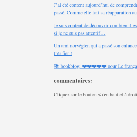
J’ai été content aujourd’hui de comprendr
passé. Comme elle fait sa réapparation au
Je suis content de découvrir combien il e
si je ne suis pas attentif…
Un ami norvégien qui a passé son enfance d
très fier !
📚 bookblog: ❤️❤️❤️❤️❤️ pour Le français 
commentaires:
Cliquez sur le bouton
(en haut et à droi
<