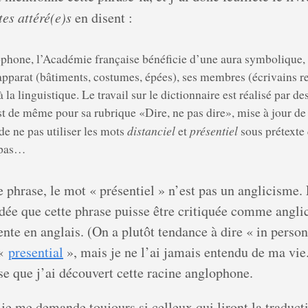
tes attéré(e)s
en disent :
phone, l’Académie française bénéficie d’une aura symbolique, 
apparat (bâtiments, costumes, épées), ses membres (écrivains 
a linguistique. Le travail sur le dictionnaire est réalisé par des
 est de même pour sa rubrique «Dire, ne pas dire», mise à jour de
distanciel
présentiel
de ne pas utiliser les mots
et
sous prétexte 
t pas…
phrase, le mot « présentiel » n’est pas un anglicisme. E
idée que cette phrase puisse être critiquée comme angl
nte en anglais. (On a plutôt tendance à dire « in person
 «
presential
», mais je ne l’ai jamais entendu de ma vie
se que j’ai découvert cette racine anglophone.
je me demande toujours si celleux qui liront la traduc