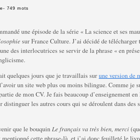
re
- 749 mots
andé une épisode de la série « La science et ses mauv
losophie
sur France Culture. J’ai décidé de télécharger t
une des interlocutrices se servir de la phrase « en présen
nglicisme.
it quelques jours que je travaillais sur
une version de 
d’avoir un site web plus ou moins bilingue. Comme je su
artie de mon CV. Je fais beaucoup d’enseignement en li
r distinguer les autres cours qui se déroulent dans des s
venir que le bouquin
Le français va très bien, merci
(qu
mentionné cette phrase-là, et j’ai donc feuilleté le liv