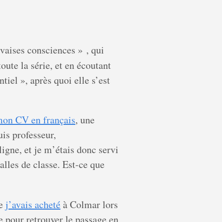
aises consciences » , qui
oute la série, et en écoutant
tiel », après quoi elle s’est
mon CV en français
, une
is professeur,
gne, et je m’étais donc servi
alles de classe. Est-ce que
e
j’avais acheté
à Colmar lors
re pour retrouver le passage en