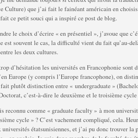
 Culture) que j’ai fait le fainéant américain en choisi
 fait ce petit souci qui a inspiré ce post de blog.
dre le choix d’écrire « en présentiel », j’avoue que c’ét
st souvent le cas, la difficulté vient du fait qu’au-delà
entre les deux cultures.
trop d’hésitation les universités en Francophonie sont d
’en Europe (y compris l’Europe francophone), on distin
 fait plutôt distinction entre « undergraduate » (Bachelo
 Doctorat, c’est-à-dire le deuxième et le troisième cycl
s reconnu comme « graduate faculty » à mon université
isième cycle » ? C’est vachement compliqué, cela. Heur
universités étatsunisiennes, et j’ai pu donc trouver la 