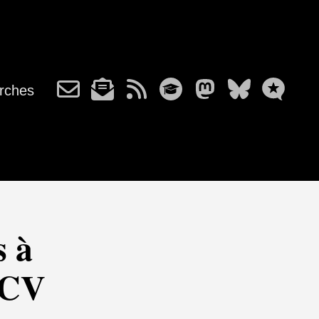
rches
s à
 CV