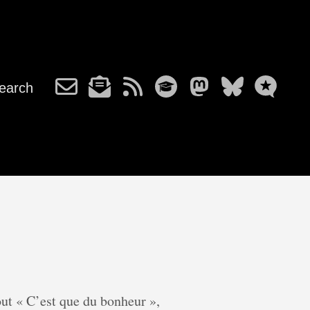
earch
out « C’est que du bonheur »,