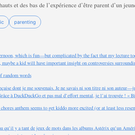
 hauts et des bas de l’expérience d’être parent d’un jeun
ic
parenting
ernoon, which is fun—but complicated by the fact that my lecture tod
ill, maybe a kid will have important insight on controversies surroun
of random words
ançaise dont je me souvenais. Je ne savais ni son titre ni son auteur—
. Grâce à DuckDuckGo et pas mal d’effort mental, je l’ai trouvée ! « 
chores anthem seems to get kiddo more excited (or at least less resen
nu qu’il y a tant de jeux de mots dans les albums Astérix qu’un Amér