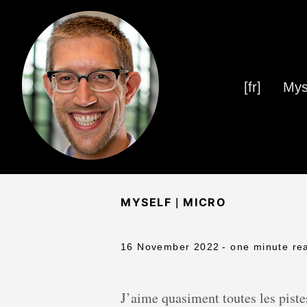
[fr]
Mys
|
MYSELF
MICRO
16 November 2022
- one minute re
J’aime quasiment toutes les piste