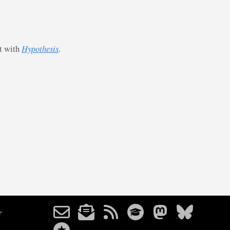
st with
Hypothesis
.
r