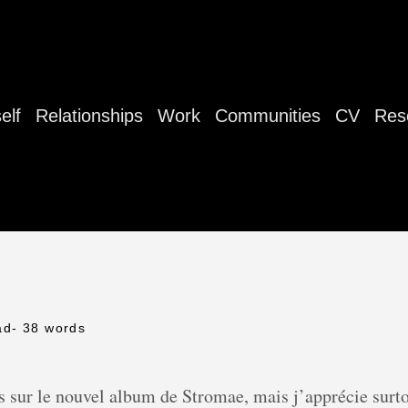
elf
Relationships
Work
Communities
CV
Res
ad
- 38 words
s sur le nouvel album de Stromae, mais j’apprécie surt