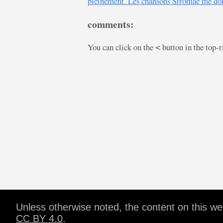
pleinement. Les chansons Stromae me do
comments:
You can click on the
button in the top-
<
Unless otherwise noted, the content on this w
CC BY 4.0
.