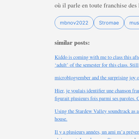
où il parle en toute franchise des
mbnov2022
Stromae
mus
similar posts:
Kiddo is coming with me to class this aft
‘adult’ of the semester for this class. St
microblogvember and the surprising joy 
Hier, je voulais identifier une chanson fr
figurait plusieurs fois parmi ses paroles
Using the Stardew Valley soundtrack as a 
house.
Il y a plusieurs années, un ami m’a préve