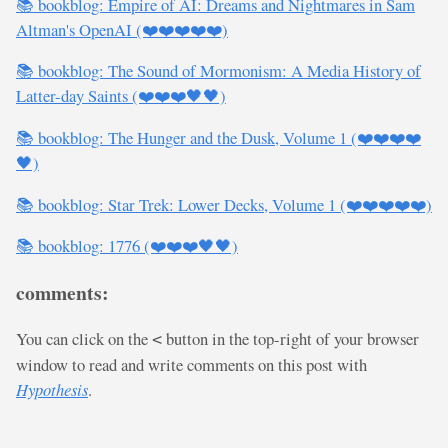
📚 bookblog: Empire of AI: Dreams and Nightmares in Sam
Altman's OpenAI (❤️❤️❤️❤️❤️)
📚 bookblog: The Sound of Mormonism: A Media History of
Latter-day Saints (❤️❤️❤️🖤🖤)
📚 bookblog: The Hunger and the Dusk, Volume 1 (❤️❤️❤️❤️
🖤)
📚 bookblog: Star Trek: Lower Decks, Volume 1 (❤️❤️❤️❤️❤️)
📚 bookblog: 1776 (❤️❤️❤️🖤🖤)
comments:
You can click on the
button in the top-right of your browser
<
window to read and write comments on this post with
Hypothesis
.