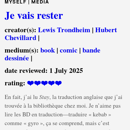
MYSELF |
MEDIA
Je vais rester
creator(s):
Lewis Trondheim
|
Hubert
Chevillard
|
medium(s):
book
|
comic
|
bande
dessinée
|
date reviewed:
1 July 2025
rating:
❤️❤️❤️❤️❤️
En fait, j’ai lu
Stay
, la traduction anglaise que j’ai
trouvée à la bibliothèque chez moi. Je n’aime pas
lire les BD en traduction—traduire « kebab »
comme « gyro », ça se comprend, mais c’est