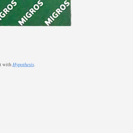
st with
Hypothesis
.