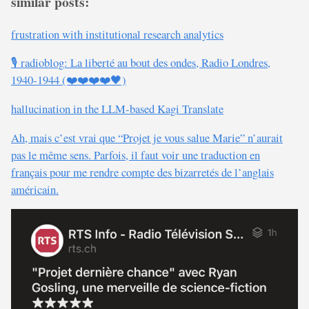
similar posts:
frustration with institutional research analytics
🎙️ radioblog: La liberté au bout des ondes, Radio Londres,
1940-1944 (❤️❤️❤️❤️🖤)
hallucination in the LLM-based Kagi Translate
Ah, mais c’est vrai que “Projet je vous salue Marie” n’aurait
pas le même sens. Parfois, il faut voir une traduction en
français pour me rendre compte des bizarretés de l’anglais
américain.