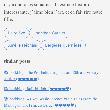
il y a quelques semaines. C’est une histoire
intéressante, j’aime bien l’art, et ça fait rire notre
fille.
La relève
Jonathan Garnier
Amélie Fléchais
Bergères guerrières
similar posts:
📚 bookblog: The Prophetic Imagination: 40th anniversary
edition (❤️❤️❤️❤️❤️)
📚 bookblog: Bullshit Jobs (❤️❤️❤️❤️🖤)
📚 bookblog: As You Wish: Inconceivable Tales From the
Making of The Princess Bride (❤️❤️❤️❤️🖤)