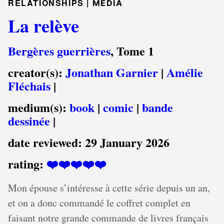
RELATIONSHIPS |
MEDIA
La relève
Bergères guerrières
, Tome 1
creator(s):
Jonathan Garnier
|
Amélie
Fléchais
|
medium(s):
book
|
comic
|
bande
dessinée
|
date reviewed:
29 January 2026
rating:
❤️❤️❤️❤️❤️
Mon épouse s’intéresse à cette série depuis un an,
et on a donc commandé le coffret complet en
faisant notre grande commande de livres français