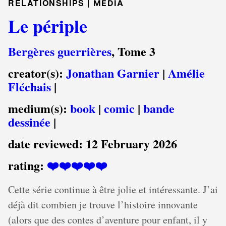
RELATIONSHIPS |
MEDIA
Le périple
Bergères guerrières
, Tome 3
creator(s):
Jonathan Garnier
|
Amélie
Fléchais
|
medium(s):
book
|
comic
|
bande
dessinée
|
date reviewed:
12 February 2026
rating:
❤️❤️❤️❤️❤️
Cette série continue à être jolie et intéressante. J’ai
déjà dit combien je trouve l’histoire innovante
(alors que des contes d’aventure pour enfant, il y