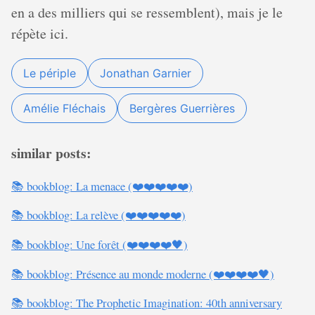
en a des milliers qui se ressemblent), mais je le
répète ici.
Le périple
Jonathan Garnier
Amélie Fléchais
Bergères Guerrières
similar posts:
📚 bookblog: La menace (❤️❤️❤️❤️❤️)
📚 bookblog: La relève (❤️❤️❤️❤️❤️)
📚 bookblog: Une forêt (❤️❤️❤️❤️🖤)
📚 bookblog: Présence au monde moderne (❤️❤️❤️❤️🖤)
📚 bookblog: The Prophetic Imagination: 40th anniversary