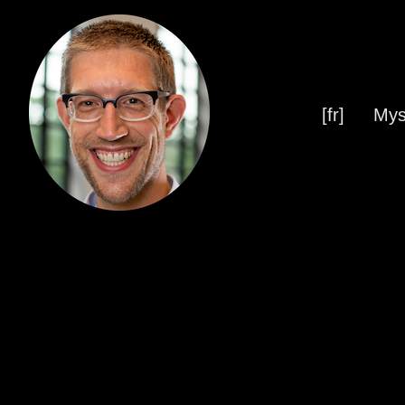
[fr]
Mys