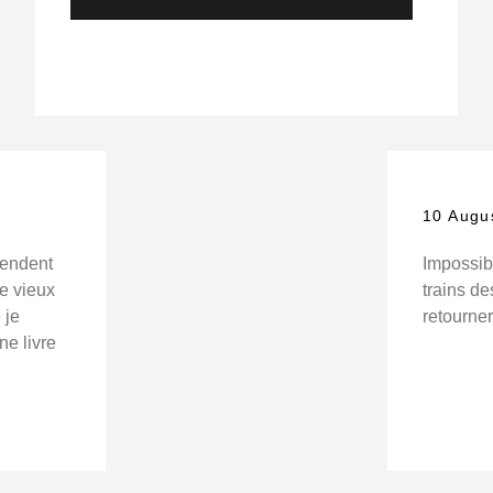
10 Augu
vendent
Impossib
de vieux
trains de
 je
retourne
e livre