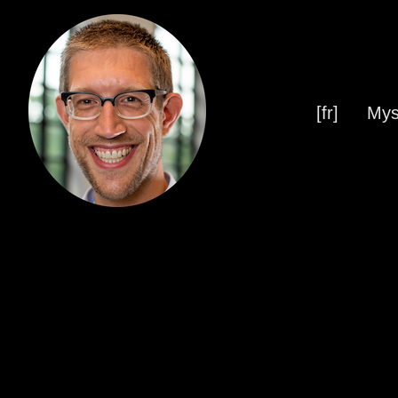
[fr]
Mys