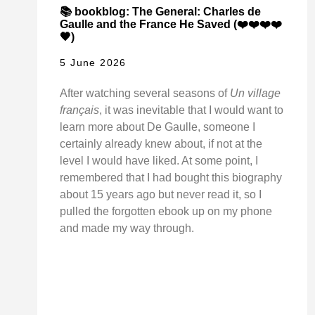
📚 bookblog: The General: Charles de
Gaulle and the France He Saved (❤️❤️❤️❤️
🖤)
5 June 2026
After watching several seasons of
Un village
français
, it was inevitable that I would want to
learn more about De Gaulle, someone I
certainly already knew about, if not at the
level I would have liked. At some point, I
remembered that I had bought this biography
about 15 years ago but never read it, so I
pulled the forgotten ebook up on my phone
and made my way through.