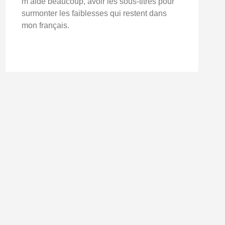
m’aide beaucoup, avoir les sous-titres pour
surmonter les faiblesses qui restent dans
mon français.