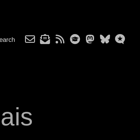
earch
çais