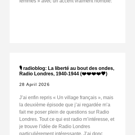
femmes » avec un accent vraiment horrible:
🎙️ radioblog: La liberté au bout des ondes,
Radio Londres, 1940-1944 (❤️❤️❤️❤️🖤)
28 April 2026
J’ai enfin repris « Un village français », mais
la deuxième épisode que j’ai regardée m’a
fait me poser plein de questions sur Radio
Londres. Tout ce qui est radio m’intéresse, et
je trouve l’idée de Radio Londres
particulièrement intéressante. J’ai donc