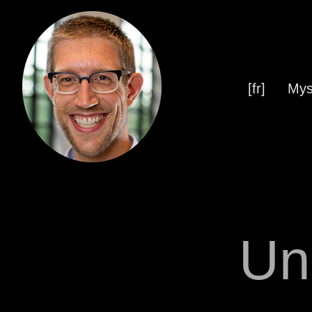
[fr]
Mys
Un 