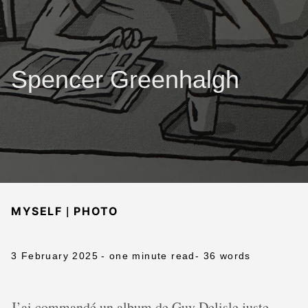
Spencer Greenhalgh
|
MYSELF
PHOTO
3 February 2025
- one minute read
- 36 words
J’ai commandé un album de Guy Delisle juste