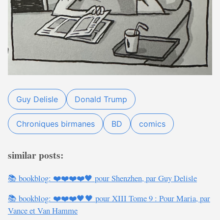
Guy Delisle
Donald Trump
Chroniques birmanes
BD
comics
similar posts:
📚 bookblog: ❤️❤️❤️❤️🖤 pour Shenzhen, par Guy Delisle
📚 bookblog: ❤️❤️❤️🖤🖤 pour XIII Tome 9 : Pour Maria, par
Vance et Van Hamme